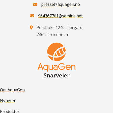
presse@aquagen.no
964367701@semine.net
Postboks 1240, Torgard,
7462 Trondheim
Snarveier
Om AquaGen
Nyheter
Produkter