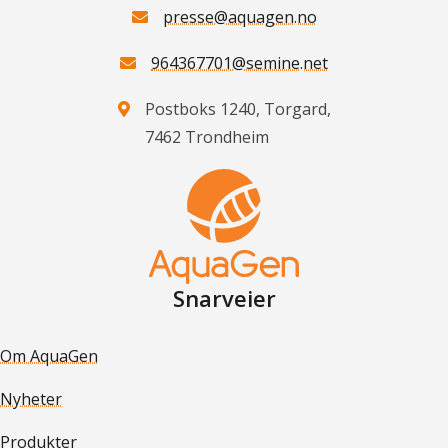
presse@aquagen.no
964367701@semine.net
Postboks 1240, Torgard,
7462 Trondheim
Snarveier
Om AquaGen
Nyheter
Produkter