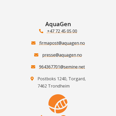
AquaGen
+47 72 45 05 00
firmapost@aquagen.no
presse@aquagen.no
964367701@semine.net
Postboks 1240, Torgard,
7462 Trondheim