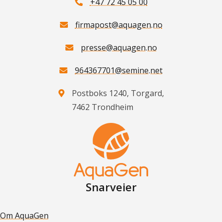
+47 72 45 05 00
firmapost@aquagen.no
presse@aquagen.no
964367701@semine.net
Postboks 1240, Torgard,
7462 Trondheim
Snarveier
Om AquaGen